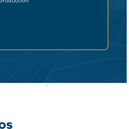
 producción.
os