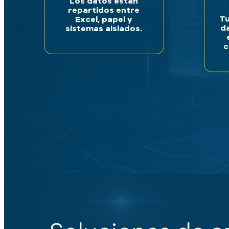
Los datos están
repartidos entre
Tu
Excel, papel y
da
sistemas aislados.
c