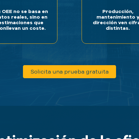
 OEE no se basa en
Producción,
tos reales, sino en
mantenimiento 
estimaciones que
dirección ven cifr
onllevan un coste.
distintas.
Solicita una prueba gratuita