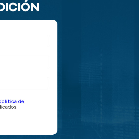
DICIÓN
política de
icados.